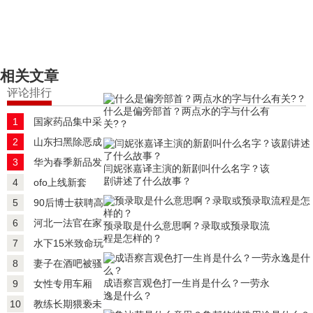
标签：
两点水的字
偏旁部首
新华字典
现代汉语词典
汉
语大字典
相关文章
评论排行
什么是偏旁部首？两点水的字与什么有
1
国家药品集中采
关?？
购倒逼药企杀价 行业
2
山东扫黑除恶成
正在经历洗牌
绩单发布 查扣资产
3
华为春季新品发
闫妮张嘉译主演的新剧叫什么名字？该
219亿余元
布支持VR直播 供应链
剧讲述了什么故事？
4
ofo上线新套
国产化引关注 5G手机
路：想拿回99元押金
5
90后博士获聘高
密集发布
需先消费1500元 上
校教授 曾每天16小时
6
河北一法官在家
预录取是什么意思啊？录取或预录取流
线“天天返钱”活动
泡在实验室
程是怎样的？
写判决时身亡 人社局
7
水下15米致命玩
称不是工伤 法院判决
笑 两游客菲律宾潜水
8
妻子在酒吧被骚
结果下来了
时气瓶被恶意关闭
扰 丈夫暴揍对方致轻
成语察言观色打一生肖是什么？一劳永
9
女性专用车厢
逸是什么？
伤被判刑
到底有无必要？
10
教练长期猥亵未